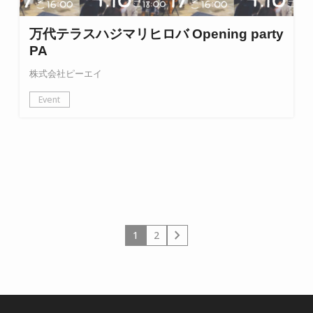
万代テラスハジマリヒロバ Opening party
PA
株式会社ピーエイ
Event
chevron_right
1
2